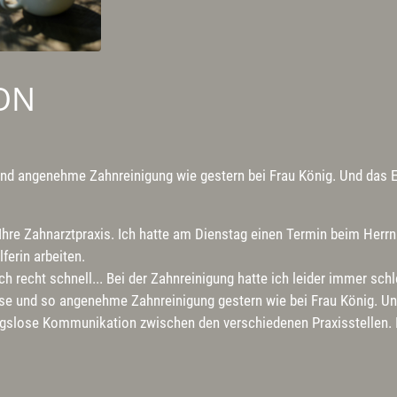
ON
und angenehme Zahnreinigung wie gestern bei Frau König. Und das Er
hre Zahnarztpraxis. Ich hatte am Dienstag einen Termin beim Herrn K
ferin arbeiten.
h recht schnell... Bei der Zahnreinigung hatte ich leider immer schl
ose und so angenehme Zahnreinigung gestern wie bei Frau König. Und
gslose Kommunikation zwischen den verschiedenen Praxisstellen. Ic